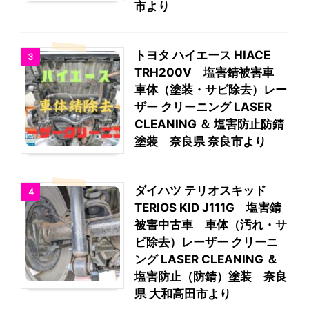
市より
トヨタ ハイエース HIACE
3
TRH200V 塩害錆被害車
車体（塗装・サビ除去）レー
ザー クリーニング LASER
CLEANING ＆ 塩害防止防錆
塗装 奈良県 奈良市より
ダイハツ テリオスキッド
4
TERIOS KID J111G 塩害錆
被害中古車 車体（汚れ・サ
ビ除去）レーザー クリーニ
ング LASER CLEANING ＆
塩害防止（防錆）塗装 奈良
県 大和高田市より