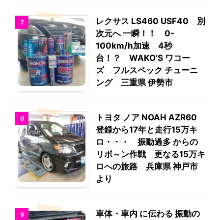
レクサス LS460 USF40 別
7
次元へ 一瞬！！ 0-
100km/h加速 4秒
台！？ WAKO’S ワコー
ズ フルスペック チューニ
ング 三重県 伊勢市
トヨタ ノア NOAH AZR60
8
登録から17年と走行15万キ
ロ・・・ 振動過多 からの
リボ～ン作戦 更なる15万キ
ロへの旅路 兵庫県 神戸市
より
車体・車内 に伝わる 振動の
9