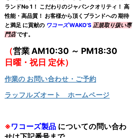
ランドNo 1！
こだわりのジャパンクオリティ！ 高
性能・高品質！ お客様から頂くブランドへの 期待
と満足 に貢献の
ワコーズ
W
AKO’S
正規取り扱い専
門店
です。
（
営業 AM10:30 ～ PM18:30
日曜・祝日 定休）
作業の お問い合わせ・ご予約
ラッフルズオート ホームページ
※
ワコーズ製品
についての問い合わ
せは下記番号まで