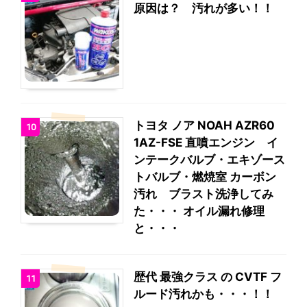
原因は？ 汚れが多い！！
トヨタ ノア NOAH AZR60
10
1AZ-FSE 直噴エンジン イ
ンテークバルブ・エキゾース
トバルブ・燃焼室 カーボン
汚れ ブラスト洗浄してみ
た・・・ オイル漏れ修理
と・・・
歴代 最強クラス の CVTF フ
11
ルード汚れかも・・・！！