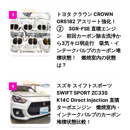
トヨタ クラウン CROWN
5
GRS182 アスリート強化！
② 3GR-FSE 直噴エンジ
ン 前回カーボン除去洗浄か
ら3万キロ弱走行 吸気・イ
ンテークバルブのカーボン堆
積状態！ 燃焼室内の状態
は？
スズキ スイフトスポーツ
6
SWIFT SPORT ZC33S
K14C Direct Injection 直噴
ターボエンジン 燃焼室内・
インテークバルブのカーボン
堆積状態比較！