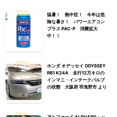
猛暑！ 熱中症！ 今年は危
険な暑さ！ パワーエアコン
プラス PAC-P 消費拡大
中！！
ホンダ オデッセイ ODYSSEY
RB1 K24A 走行12万キロの
インマニ・インテークバルブ
の状態 大阪府 羽曳野市 より