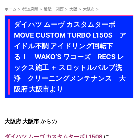
ホーム
>
都道府県
>
近畿 関西
>
大阪
>
大阪市
>
ダイハツ ムーヴ カスタムターボ
MOVE CUSTOM TURBO L150S ア
イドル不調 アイドリング回転下
る！ WAKO’S ワコーズ RECS レ
ックス施工 ＋ スロットルバルブ洗
浄 クリーニングメンテナンス 大
阪府 大阪市より
大阪府 大阪市
からの
ダイハツ ムーヴ カスタムターボ L150S
に