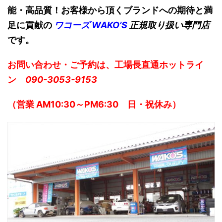
能・高品質！お客様から頂くブランドへの期待と満
足に貢献の
ワコーズ WAKO’S
正規取り扱い専門店
です。
お問い合わせ・ご予約は、工場長直通ホットライ
ン
090-3053-9153
（営業 AM10:30～PM6:30 日・祝休み）