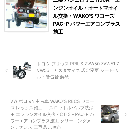
三菱 パジェロミニ H56A エ
ンジンオイル・オートマオイ
ル交換・WAKO'S ワコーズ
PAC-P パワーエアコンプラス
施工
トヨタ プリウス PRIUS ZVW50 ZVW51 Z
VW55 カスタマイズ 設定変更 シートベ
ルト警告音 解除
VW ポロ 9N 中古車 WAKO’S RECS ワコー
ズ レックス施工 ＋ スロットルバルブ洗浄
＋ エンジンオイル交換 4CT-S＋PAC-P パ
ワーエアコンプラス施工 クリーニングメ
ンテナンス 三重県 志摩市