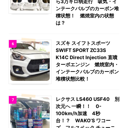
ら3万キロ弱走行 吸気・イ
ンテークバルブのカーボン堆
積状態！ 燃焼室内の状態
は？
スズキ スイフトスポーツ
6
SWIFT SPORT ZC33S
K14C Direct Injection 直噴
ターボエンジン 燃焼室内・
インテークバルブのカーボン
堆積状態比較！
レクサス LS460 USF40 別
7
次元へ 一瞬！！ 0-
100km/h加速 4秒
台！？ WAKO’S ワコー
ズ フルスペック チューニ