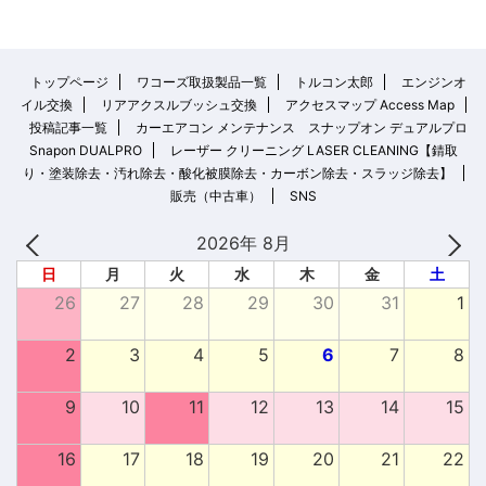
トップページ
ワコーズ取扱製品一覧
トルコン太郎
エンジンオ
イル交換
リアアクスルブッシュ交換
アクセスマップ Access Map
投稿記事一覧
カーエアコン メンテナンス スナップオン デュアルプロ
Snapon DUALPRO
レーザー クリーニング LASER CLEANING【錆取
り・塗装除去・汚れ除去・酸化被膜除去・カーボン除去・スラッジ除去】
販売（中古車）
SNS
2026年 8月
日
月
火
水
木
金
土
26
27
28
29
30
31
1
2
3
4
5
6
7
8
9
10
11
12
13
14
15
16
17
18
19
20
21
22