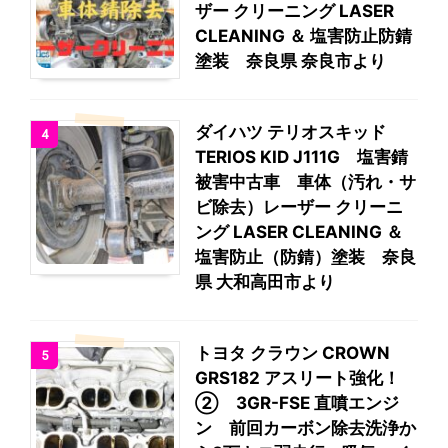
ザー クリーニング LASER
CLEANING ＆ 塩害防止防錆
塗装 奈良県 奈良市より
ダイハツ テリオスキッド
4
TERIOS KID J111G 塩害錆
被害中古車 車体（汚れ・サ
ビ除去）レーザー クリーニ
ング LASER CLEANING ＆
塩害防止（防錆）塗装 奈良
県 大和高田市より
トヨタ クラウン CROWN
5
GRS182 アスリート強化！
② 3GR-FSE 直噴エンジ
ン 前回カーボン除去洗浄か