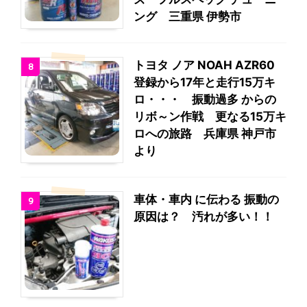
ング 三重県 伊勢市
トヨタ ノア NOAH AZR60
8
登録から17年と走行15万キ
ロ・・・ 振動過多 からの
リボ～ン作戦 更なる15万キ
ロへの旅路 兵庫県 神戸市
より
車体・車内 に伝わる 振動の
9
原因は？ 汚れが多い！！