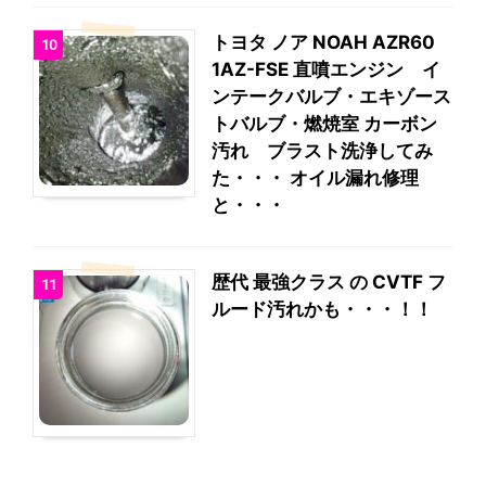
トヨタ ノア NOAH AZR60
10
1AZ-FSE 直噴エンジン イ
ンテークバルブ・エキゾース
トバルブ・燃焼室 カーボン
汚れ ブラスト洗浄してみ
た・・・ オイル漏れ修理
と・・・
歴代 最強クラス の CVTF フ
11
ルード汚れかも・・・！！