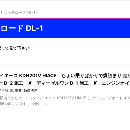
L-1 マルチロード DL-1
>
チロード DL-1
索して見て下さい
イエース KDH201V HIACE ちょい乗りばかりで煤詰まり 走
ー D-2 施工 ✘ ディーゼルワン D-1 施工 ✘ エンジン
V
,
PM
,
煤
,
燃費
,
触媒洗浄
郡山市からの トヨタ ハイエース KDH201V HIACE に ラッフルズオート 
6440キロです。 今回、 ...