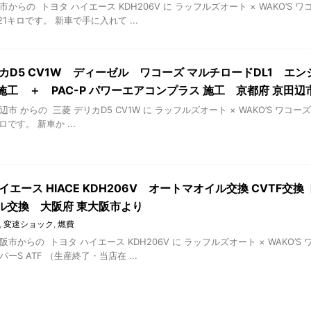
市からの トヨタ ハイエース KDH206V に ラッフルズオート × WAKO’
21キロです。 新車で手に入れて ...
カD5 CV1W ディーゼル ワコーズ マルチロードDL1 エン
施工 ＋ PAC-P パワーエアコンプラス 施工 京都府 京田辺
辺市 からの 三菱 デリカD5 CV1W に ラッフルズオート × WAKO’S 
キロです。 新車か ...
イエース HIACE KDH206V オートマオイル交換 CVTF交
ル交換 大阪府 東大阪市より
,
変速ショック
,
燃費
阪市からの トヨタ ハイエース KDH206V に ラッフルズオート × WAKO
ーS ATF （生産終了・当店在 ...