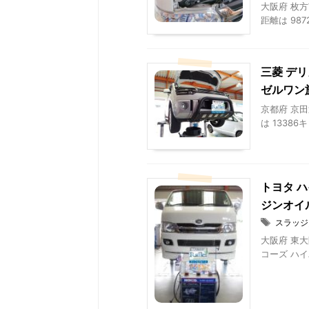
大阪府 枚方
距離は 987
三菱 デリ
ゼルワン
京都府 京田
は 13386
トヨタ ハ
ジンオイ
スラッジ
大阪府 東大
コーズ ハイパ