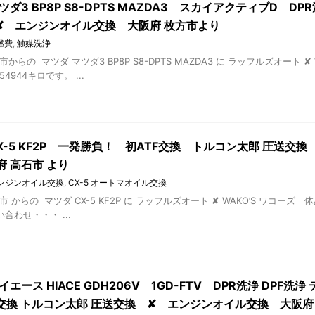
ツダ3 BP8P S8-DPTS MAZDA3 スカイアクティブD DP
 ✘ エンジンオイル交換 大阪府 枚方市より
燃費
,
触媒洗浄
市からの マツダ マツダ3 BP8P S8-DPTS MAZDA3 に ラッフルズオート
4944キロです。 ...
X-5 KF2P 一発勝負！ 初ATF交換 トルコン太郎 圧送交換 
 高石市 より
 エンジンオイル交換
,
CX-5 オートマオイル交換
市 からの マツダ CX-5 KF2P に ラッフルズオート ✘ WAKO’S ワコーズ
合わせ・・・ ...
イエース HIACE GDH206V 1GD-FTV DPR洗浄 DPF洗
期交換 トルコン太郎 圧送交換 ✘ エンジンオイル交換 大阪府