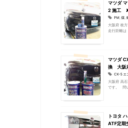
マツダ マ
2 施工
PM
,
煤
,
大阪府 枚方
走行距離は 5
マツダ C
換 大阪府
CX-5
大阪府 高石
です。 問い
トヨタ ハ
ATF定