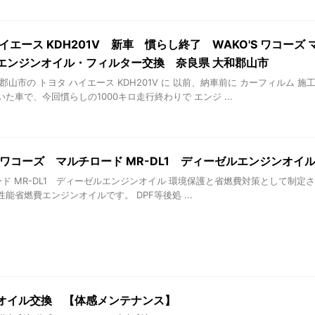
イエース KDH201V 新車 慣らし終了 WAKO'S ワコーズ
エンジンオイル・フィルター交換 奈良県 大和郡山市
郡山市の トヨタ ハイエース KDH201V に 以前、納車前に カーフィルム 施
た車で、今回慣らしの1000キロ走行終わりで エンジ ...
S ワコーズ マルチロード MR-DL1 ディーゼルエンジンオイ
 MR-DL1 ディーゼルエンジンオイル 環境保護と省燃費対策として制定された
能省燃費エンジンオイルです。 DPF等後処 ...
オイル交換 【体感メンテナンス】