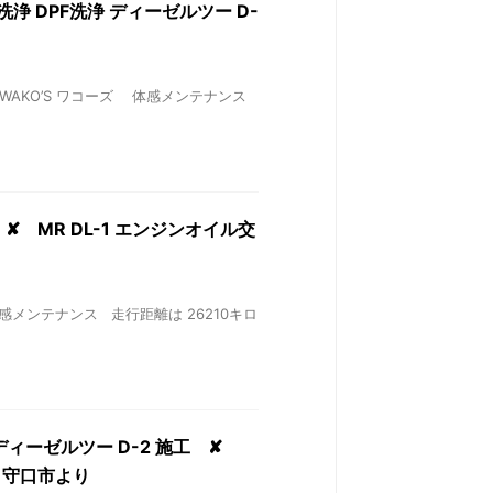
R洗浄 DPF洗浄 ディーゼルツー D-
 ✘ WAKO’S ワコーズ 体感メンテナンス
✘ MR DL-1 エンジンオイル交
 体感メンテナンス 走行距離は 26210キロ
浄 ディーゼルツー D-2 施工 ✘
 守口市より