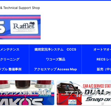
echnical Support Shop
 メンテナンス
燃焼室洗浄システム CCCS
オートマオ
 クリーニング
ワコーズ製品
RECS 
ラブル 整備事例
アクセスマップ Access Map
販売（中
トルコン太郎施工実績
エアコン メンテナン