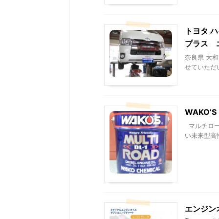
トヨタ ハ
プラス 
奈良県 大和
せていただい
WAKO’
マルチロード
い未来型高性
エンジン