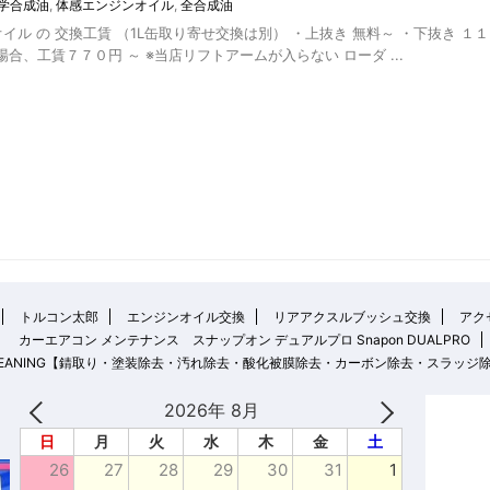
化学合成油
,
体感エンジンオイル
,
全合成油
イル の 交換工賃 （1L缶取り寄せ交換は別） ・上抜き 無料～ ・下抜き 
合、工賃７７０円 ～ ※当店リフトアームが入らない ローダ ...
トルコン太郎
エンジンオイル交換
リアアクスルブッシュ交換
アクセ
カーエアコン メンテナンス スナップオン デュアルプロ Snapon DUALPRO
 CLEANING【錆取り・塗装除去・汚れ除去・酸化被膜除去・カーボン除去・スラッジ
2026年 8月
日
月
火
水
木
金
土
26
27
28
29
30
31
1