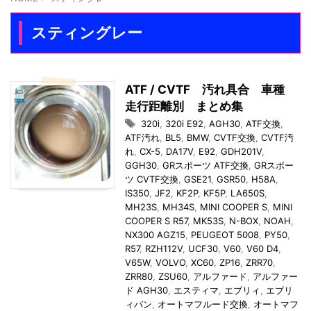
スティングレー
ATF / CVTF 汚れ具合 車種
走行距離別 まとめ集
320i
,
320i E92
,
AGH30
,
ATF交換
,
ATF汚れ
,
BL5
,
BMW
,
CVTF交換
,
CVTF汚
れ
,
CX-5
,
DA17V
,
E92
,
GDH201V
,
GGH30
,
GRスポーツ ATF交換
,
GRスポー
ツ CVTF交換
,
GSE21
,
GSR50
,
H58A
,
IS350
,
JF2
,
KF2P
,
KF5P
,
LA650S
,
MH23S
,
MH34S
,
MINI COOPER S
,
MINI
COOPER S R57
,
MK53S
,
N-BOX
,
NOAH
,
NX300 AGZ15
,
PEUGEOT 5008
,
PY50
,
R57
,
RZH112V
,
UCF30
,
V60
,
V60 D4
,
V65W
,
VOLVO
,
XC60
,
ZP16
,
ZRR70
,
ZRR80
,
ZSU60
,
アルファード
,
アルファー
ド AGH30
,
エスティマ
,
エブリィ
,
エブリ
ィバン
,
オートマフルード交換
,
オートマフ