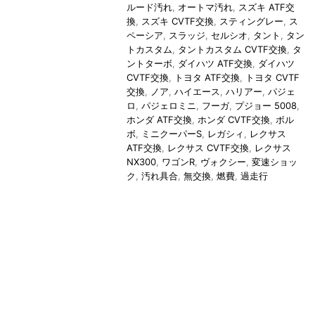
ルード汚れ
,
オートマ汚れ
,
スズキ ATF交
換
,
スズキ CVTF交換
,
スティングレー
,
ス
ペーシア
,
スラッジ
,
セルシオ
,
タント
,
タン
トカスタム
,
タントカスタム CVTF交換
,
タ
ントターボ
,
ダイハツ ATF交換
,
ダイハツ
CVTF交換
,
トヨタ ATF交換
,
トヨタ CVTF
交換
,
ノア
,
ハイエース
,
ハリアー
,
パジェ
ロ
,
パジェロミニ
,
フーガ
,
プジョー 5008
,
ホンダ ATF交換
,
ホンダ CVTF交換
,
ボル
ボ
,
ミニクーパーS
,
レガシィ
,
レクサス
ATF交換
,
レクサス CVTF交換
,
レクサス
NX300
,
ワゴンR
,
ヴォクシー
,
変速ショッ
ク
,
汚れ具合
,
無交換
,
燃費
,
過走行