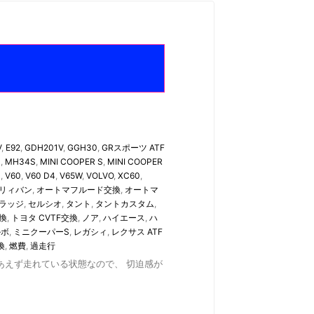
V
,
E92
,
GDH201V
,
GGH30
,
GRスポーツ ATF
S
,
MH34S
,
MINI COOPER S
,
MINI COOPER
0
,
V60
,
V60 D4
,
V65W
,
VOLVO
,
XC60
,
リィバン
,
オートマフルード交換
,
オートマ
ラッジ
,
セルシオ
,
タント
,
タントカスタム
,
交換
,
トヨタ CVTF交換
,
ノア
,
ハイエース
,
ハ
ルボ
,
ミニクーパーS
,
レガシィ
,
レクサス ATF
換
,
燃費
,
過走行
りあえず走れている状態なので、 切迫感が