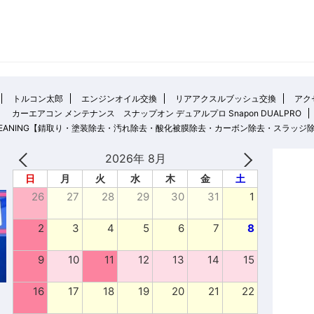
トルコン太郎
エンジンオイル交換
リアアクスルブッシュ交換
アクセ
カーエアコン メンテナンス スナップオン デュアルプロ Snapon DUALPRO
 CLEANING【錆取り・塗装除去・汚れ除去・酸化被膜除去・カーボン除去・スラッジ
2026年 8月
日
月
火
水
木
金
土
26
27
28
29
30
31
1
2
3
4
5
6
7
8
9
10
11
12
13
14
15
16
17
18
19
20
21
22