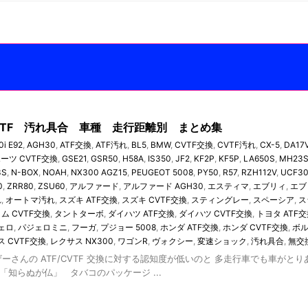
 CVTF 汚れ具合 車種 走行距離別 まとめ集
0i E92
,
AGH30
,
ATF交換
,
ATF汚れ
,
BL5
,
BMW
,
CVTF交換
,
CVTF汚れ
,
CX-5
,
DA17
ーツ CVTF交換
,
GSE21
,
GSR50
,
H58A
,
IS350
,
JF2
,
KF2P
,
KF5P
,
LA650S
,
MH23
3S
,
N-BOX
,
NOAH
,
NX300 AGZ15
,
PEUGEOT 5008
,
PY50
,
R57
,
RZH112V
,
UCF3
0
,
ZRR80
,
ZSU60
,
アルファード
,
アルファード AGH30
,
エスティマ
,
エブリィ
,
エブ
れ
,
オートマ汚れ
,
スズキ ATF交換
,
スズキ CVTF交換
,
スティングレー
,
スペーシア
,
ス
ム CVTF交換
,
タントターボ
,
ダイハツ ATF交換
,
ダイハツ CVTF交換
,
トヨタ ATF
ェロ
,
パジェロミニ
,
フーガ
,
プジョー 5008
,
ホンダ ATF交換
,
ホンダ CVTF交換
,
ボ
 CVTF交換
,
レクサス NX300
,
ワゴンR
,
ヴォクシー
,
変速ショック
,
汚れ具合
,
無交
ーさんの ATF/CVTF 交換に対する認知度が低いのと 多走行車でも車がと
「知らぬが仏」 タバコのパッケージ ...