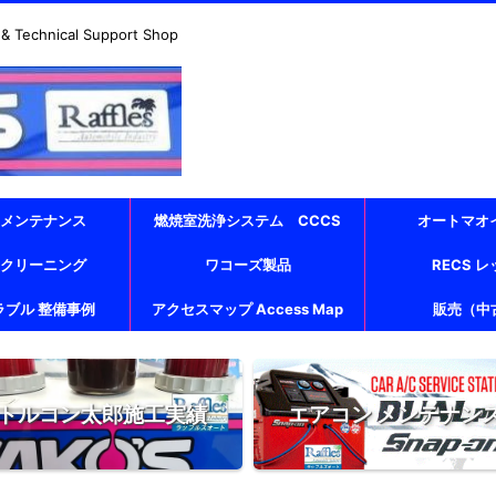
echnical Support Shop
 メンテナンス
燃焼室洗浄システム CCCS
オートマオ
 クリーニング
ワコーズ製品
RECS 
ラブル 整備事例
アクセスマップ Access Map
販売（中
トルコン太郎施工実績
エアコン メンテナン