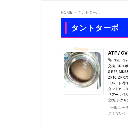
HOME
>
タントターボ
タントターボ
ATF /
320i
,
32
交換
,
GRスポ
S R57
,
MK5
ZP16
,
ZRR7
フルード汚
タントカスタ
リアー
,
パジ
交換
,
レクサス
一般ユーザ
全くない！ 