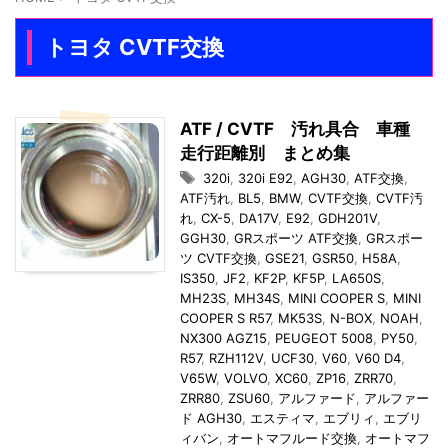
トヨタ CVTF交換
ATF / CVTF 汚れ具合 車種
走行距離別 まとめ集
320i
,
320i E92
,
AGH30
,
ATF交換
,
ATF汚れ
,
BL5
,
BMW
,
CVTF交換
,
CVTF汚
れ
,
CX-5
,
DA17V
,
E92
,
GDH201V
,
GGH30
,
GRスポーツ ATF交換
,
GRスポー
ツ CVTF交換
,
GSE21
,
GSR50
,
H58A
,
IS350
,
JF2
,
KF2P
,
KF5P
,
LA650S
,
MH23S
,
MH34S
,
MINI COOPER S
,
MINI
COOPER S R57
,
MK53S
,
N-BOX
,
NOAH
,
NX300 AGZ15
,
PEUGEOT 5008
,
PY50
,
R57
,
RZH112V
,
UCF30
,
V60
,
V60 D4
,
V65W
,
VOLVO
,
XC60
,
ZP16
,
ZRR70
,
ZRR80
,
ZSU60
,
アルファード
,
アルファー
ド AGH30
,
エスティマ
,
エブリィ
,
エブリ
ィバン
,
オートマフルード交換
,
オートマフ