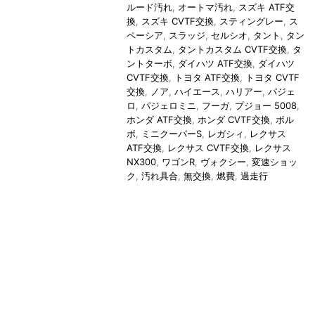
ルード汚れ
,
オートマ汚れ
,
スズキ ATF交
換
,
スズキ CVTF交換
,
スティングレー
,
ス
ペーシア
,
スラッジ
,
セルシオ
,
タント
,
タン
トカスタム
,
タントカスタム CVTF交換
,
タ
ントターボ
,
ダイハツ ATF交換
,
ダイハツ
CVTF交換
,
トヨタ ATF交換
,
トヨタ CVTF
交換
,
ノア
,
ハイエース
,
ハリアー
,
パジェ
ロ
,
パジェロミニ
,
フーガ
,
プジョー 5008
,
ホンダ ATF交換
,
ホンダ CVTF交換
,
ボル
ボ
,
ミニクーパーS
,
レガシィ
,
レクサス
ATF交換
,
レクサス CVTF交換
,
レクサス
NX300
,
ワゴンR
,
ヴォクシー
,
変速ショッ
ク
,
汚れ具合
,
無交換
,
燃費
,
過走行