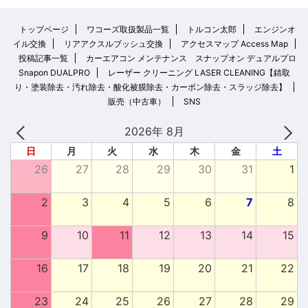
トップページ
ワコーズ取扱製品一覧
トルコン太郎
エンジンオ
イル交換
リアアクスルブッシュ交換
アクセスマップ Access Map
投稿記事一覧
カーエアコン メンテナンス スナップオン デュアルプロ
Snapon DUALPRO
レーザー クリーニング LASER CLEANING【錆取
り・塗装除去・汚れ除去・酸化被膜除去・カーボン除去・スラッジ除去】
販売（中古車）
SNS
2026年 8月
日
月
火
水
木
金
土
26
27
28
29
30
31
1
2
3
4
5
6
7
8
9
10
11
12
13
14
15
16
17
18
19
20
21
22
23
24
25
26
27
28
29