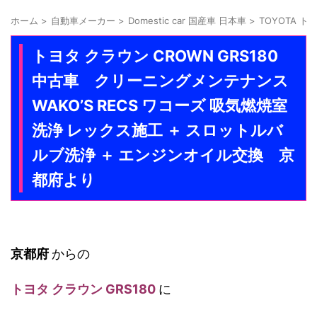
ホーム
>
自動車メーカー
>
Domestic car 国産車 日本車
>
TOYOTA ト
トヨタ クラウン CROWN GRS180
中古車 クリーニングメンテナンス
WAKO’S RECS ワコーズ 吸気燃焼室
洗浄 レックス施工 ＋ スロットルバ
ルブ洗浄 ＋ エンジンオイル交換 京
都府より
京都府
からの
トヨタ クラウン GRS180
に