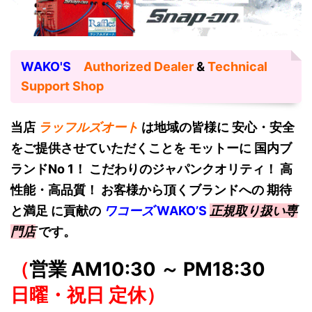
WAKO'S
Authorized Dealer
&
Technical
Support Shop
当店
ラッフルズオート
は地域の皆様に 安心・安全
をご提供させていただくことを モットーに 国内ブ
ランドNo 1！
こだわりのジャパンクオリティ！ 高
性能・高品質！ お客様から頂くブランドへの 期待
と満足 に貢献の
ワコーズ
W
AKO’S
正規取り扱い専
門店
です。
（
営業 AM10:30 ～ PM18:30
日曜・祝日 定休）