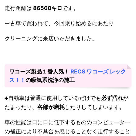
走行距離は
86560キロ
です。
中古車で買われて、今回乗り始めるにあたり
クリーニングに来店いただきました。
ワコーズ製品１番人気！
RECS ワコーズ レック
ス！！
の吸気系洗浄の施工
♣自動車は普通に使用しているだけでも
必ず汚れ
が
たまったり、
各部が磨耗
したりしてしまいます。
車の性能は日に日に低下するもののコンピューター
の補正により不具合を感じることなく走行すること