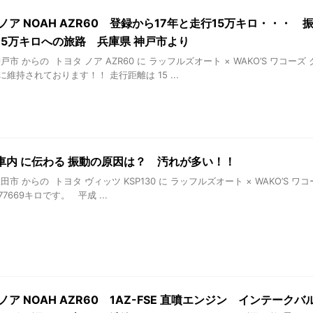
 ノア NOAH AZR60 登録から17年と走行15万キロ・・
15万キロへの旅路 兵庫県 神戸市より
戸市 からの トヨタ ノア AZR60 に ラッフルズオート × WAKO’S ワコ
維持されております！！ 走行距離は 15 ...
車内 に伝わる 振動の原因は？ 汚れが多い！！
田市 からの トヨタ ヴィッツ KSP130 に ラッフルズオート × WAKO’S
7669キロです。 平成 ...
ノア NOAH AZR60 1AZ-FSE 直噴エンジン インテー