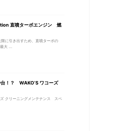
jection 直噴ターボエンジン 燃
最大限に引き出すため、直噴ターボの
 ...
4秒台！？ WAKO’S ワコーズ
 ワコーズ クリーニングメンテナンス スペ