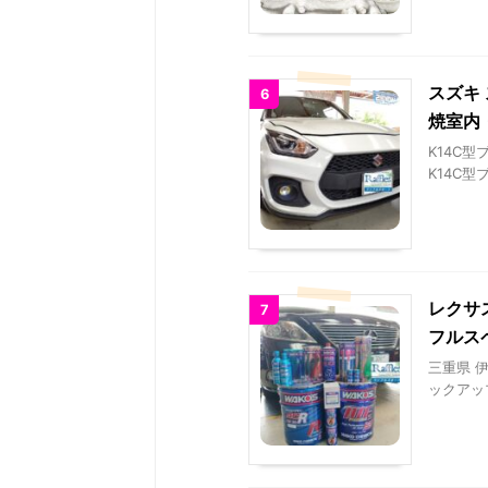
スズキ 
6
焼室内
K14C
K14C
レクサス
7
フルス
三重県 伊
ックアッ