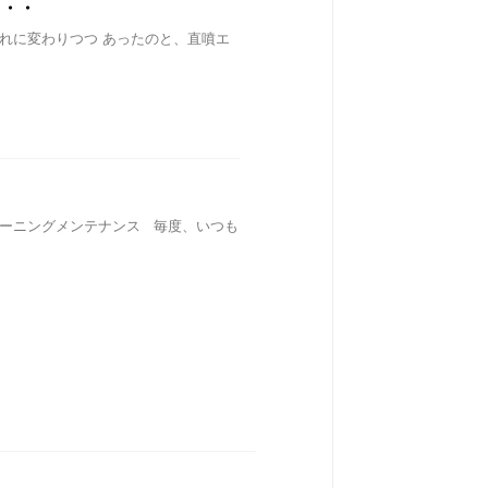
・・・
が漏れに変わりつつ あったのと、直噴エ
ズ クリーニングメンテナンス 毎度、いつも