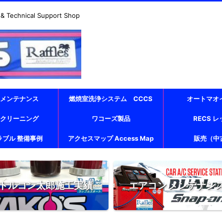
echnical Support Shop
 メンテナンス
燃焼室洗浄システム CCCS
オートマオ
 クリーニング
ワコーズ製品
RECS 
ラブル 整備事例
アクセスマップ Access Map
販売（中
トルコン太郎施工実績
エアコン メンテナン