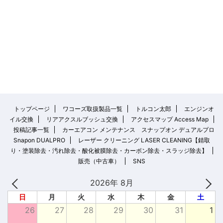
トップページ
ワコーズ取扱製品一覧
トルコン太郎
エンジンオ
イル交換
リアアクスルブッシュ交換
アクセスマップ Access Map
投稿記事一覧
カーエアコン メンテナンス スナップオン デュアルプロ
Snapon DUALPRO
レーザー クリーニング LASER CLEANING【錆取
り・塗装除去・汚れ除去・酸化被膜除去・カーボン除去・スラッジ除去】
販売（中古車）
SNS
2026年 8月
日
月
火
水
木
金
土
26
27
28
29
30
31
1