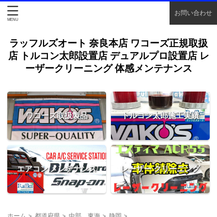
お問い合わせ
ラッフルズオート 奈良本店 ワコーズ正規取扱
店 トルコン太郎設置店 デュアルプロ設置店 レ
ーザークリーニング 体感メンテナンス
ワコーズ取扱製品
トルコン太郎施工実績
エアコン メンテナンス
レーザー クリーニング
ホーム
>
都道府県
>
中部 東海
>
静岡
>