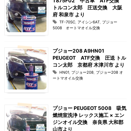
T875F02 中古車 ATF交換
トルコン太郎 圧送交換 大阪
府 和泉市 より
TF-70SC
,
アイシン6AT
,
プジョー
5008 オートマオイル交換
プジョー208 A9HN01
PEUGEOT ATF交換 圧送 トル
コン太郎 京都府 木津川市 より
HN01
,
プジョー208
,
プジョー208 オ
ートマオイル交換
プジョー PEUGEOT 5008 吸気
燃焼室洗浄 レックス施工 × エン
ジンオイル交換 奈良県 大和郡
山市より