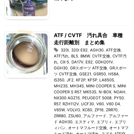
ATF / CVTF 汚れ具合 車種
走行距離別 まとめ集
320i
,
320i E92
,
AGH30
,
ATF交換
,
ATF汚れ
,
BL5
,
BMW
,
CVTF交換
,
CVTF汚
れ
,
CX-5
,
DA17V
,
E92
,
GDH201V
,
GGH30
,
GRスポーツ ATF交換
,
GRスポー
ツ CVTF交換
,
GSE21
,
GSR50
,
H58A
,
IS350
,
JF2
,
KF2P
,
KF5P
,
LA650S
,
MH23S
,
MH34S
,
MINI COOPER S
,
MINI
COOPER S R57
,
MK53S
,
N-BOX
,
NOAH
,
NX300 AGZ15
,
PEUGEOT 5008
,
PY50
,
R57
,
RZH112V
,
UCF30
,
V60
,
V60 D4
,
V65W
,
VOLVO
,
XC60
,
ZP16
,
ZRR70
,
ZRR80
,
ZSU60
,
アルファード
,
アルファー
ド AGH30
,
エスティマ
,
エブリィ
,
エブリ
ィバン
,
オートマフルード交換
,
オートマフ
ルード汚れ
,
オートマ汚れ
,
スズキ ATF交