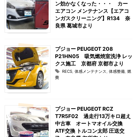
ン効かなくなった・・・ カー
エアコン メンテナンス【エアコ
ンガスクリーニング】R134 奈
良県 葛城市より
プジョー PEUGEOT 208
P21HN05 吸気燃焼室洗浄 レッ
クス施工 京都府 京都市より
RECS
,
体感メンテナンス
,
体感整備
,
燃
費
プジョー PEUGEOT RCZ
T7R5F02 過走行13万キロ超え
中古車 オートマオイル交換
ATF交換 トルコン太郎 圧送交