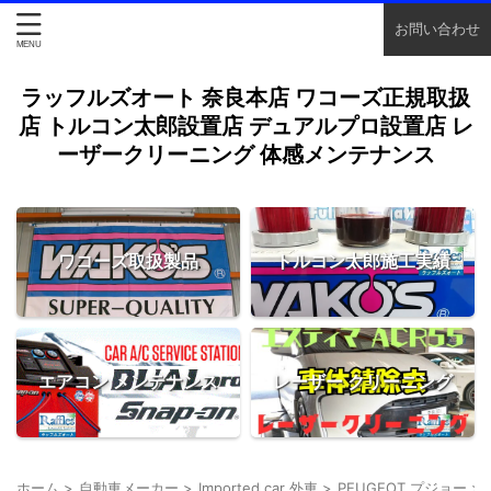
お問い合わせ
ラッフルズオート 奈良本店 ワコーズ正規取扱
店 トルコン太郎設置店 デュアルプロ設置店 レ
ーザークリーニング 体感メンテナンス
ワコーズ取扱製品
トルコン太郎施工実績
エアコン メンテナンス
レーザー クリーニング
ホーム
>
自動車メーカー
>
Imported car 外車
>
PEUGEOT プジョー
>