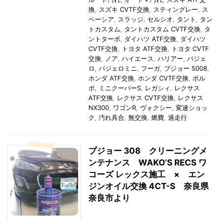
換
,
スズキ CVTF交換
,
スティングレー
,
ス
ペーシア
,
スラッジ
,
セルシオ
,
タント
,
タン
トカスタム
,
タントカスタム CVTF交換
,
タ
ントターボ
,
ダイハツ ATF交換
,
ダイハツ
CVTF交換
,
トヨタ ATF交換
,
トヨタ CVTF
交換
,
ノア
,
ハイエース
,
ハリアー
,
パジェ
ロ
,
パジェロミニ
,
フーガ
,
プジョー 5008
,
ホンダ ATF交換
,
ホンダ CVTF交換
,
ボル
ボ
,
ミニクーパーS
,
レガシィ
,
レクサス
ATF交換
,
レクサス CVTF交換
,
レクサス
NX300
,
ワゴンR
,
ヴォクシー
,
変速ショッ
ク
,
汚れ具合
,
無交換
,
燃費
,
過走行
プジョー 308 クリーニングメ
ンテナンス WAKO’S RECS ワ
コーズ レックス施工 × エン
ジンオイル交換 4CT-S 奈良県
奈良市より