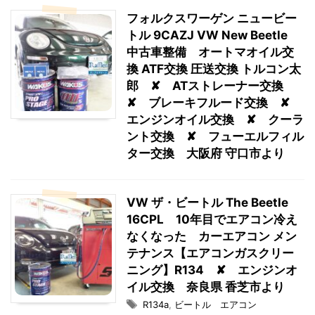
フォルクスワーゲン ニュービー
トル 9CAZJ VW New Beetle
中古車整備 オートマオイル交
換 ATF交換 圧送交換 トルコン太
郎 ✘ ATストレーナー交換
✘ ブレーキフルード交換 ✘
エンジンオイル交換 ✘ クーラ
ント交換 ✘ フューエルフィル
ター交換 大阪府 守口市より
VW ザ・ビートル The Beetle
16CPL 10年目でエアコン冷え
なくなった カーエアコン メン
テナンス【エアコンガスクリー
ニング】R134 ✘ エンジンオ
イル交換 奈良県 香芝市より
R134a
,
ビートル エアコン