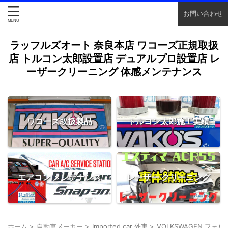
お問い合わせ
ラッフルズオート 奈良本店 ワコーズ正規取扱
店 トルコン太郎設置店 デュアルプロ設置店 レ
ーザークリーニング 体感メンテナンス
ワコーズ取扱製品
トルコン太郎施工実績
エアコン メンテナンス
レーザー クリーニング
ホーム
>
自動車メーカー
>
Imported car 外車
>
VOLKSWAGEN フォ