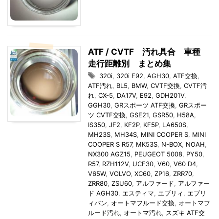
ATF / CVTF 汚れ具合 車種
走行距離別 まとめ集
320i
,
320i E92
,
AGH30
,
ATF交換
,
ATF汚れ
,
BL5
,
BMW
,
CVTF交換
,
CVTF汚
れ
,
CX-5
,
DA17V
,
E92
,
GDH201V
,
GGH30
,
GRスポーツ ATF交換
,
GRスポー
ツ CVTF交換
,
GSE21
,
GSR50
,
H58A
,
IS350
,
JF2
,
KF2P
,
KF5P
,
LA650S
,
MH23S
,
MH34S
,
MINI COOPER S
,
MINI
COOPER S R57
,
MK53S
,
N-BOX
,
NOAH
,
NX300 AGZ15
,
PEUGEOT 5008
,
PY50
,
R57
,
RZH112V
,
UCF30
,
V60
,
V60 D4
,
V65W
,
VOLVO
,
XC60
,
ZP16
,
ZRR70
,
ZRR80
,
ZSU60
,
アルファード
,
アルファー
ド AGH30
,
エスティマ
,
エブリィ
,
エブリ
ィバン
,
オートマフルード交換
,
オートマフ
ルード汚れ
,
オートマ汚れ
,
スズキ ATF交