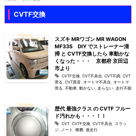
CVTF交換
スズキ MRワゴン MR WAGON
MF33S DIY でストレーナー清
掃 と CVTF交換したら 車動かな
くなった・・・ 京都府 京田辺
市より
CVTF交換
,
CVT不具合
,
CVT不調
,
CVT
滑る
,
CVT異音
,
オートマ不具合
,
オートマ
滑る
,
不動車
,
動かない
,
走らない
,
走行不能
歴代 最強クラス の CVTF フルー
ド汚れかも・・・！！
CVT
,
CVTF交換
,
CVT不具合
,
スラッ
ジ
,
ノート
,
燃費
,
過走行