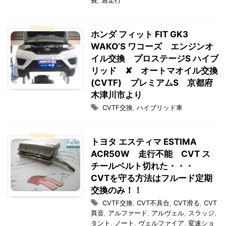
費
,
過走行
ホンダ フィット FIT GK3
WAKO’S ワコーズ エンジンオ
イル交換 プロステージS ハイブ
リッド ✘ オートマオイル交換
(CVTF) プレミアムS 京都府
木津川市より
CVTF交換
,
ハイブリッド車
トヨタ エスティマ ESTIMA
ACR50W 走行不能 CVT ス
チールベルト切れた・・・
CVTを守る方法はフルード定期
交換のみ！！
CVTF交換
,
CVT不具合
,
CVT滑る
,
CVT
異音
,
アルファード
,
アルヴェル
,
スラッジ
,
タント
,
ノート
,
ヴェルファイア
,
変速ショ