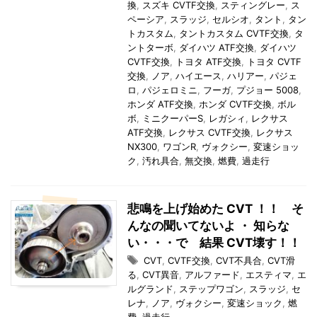
換
,
スズキ CVTF交換
,
スティングレー
,
ス
ペーシア
,
スラッジ
,
セルシオ
,
タント
,
タン
トカスタム
,
タントカスタム CVTF交換
,
タ
ントターボ
,
ダイハツ ATF交換
,
ダイハツ
CVTF交換
,
トヨタ ATF交換
,
トヨタ CVTF
交換
,
ノア
,
ハイエース
,
ハリアー
,
パジェ
ロ
,
パジェロミニ
,
フーガ
,
プジョー 5008
,
ホンダ ATF交換
,
ホンダ CVTF交換
,
ボル
ボ
,
ミニクーパーS
,
レガシィ
,
レクサス
ATF交換
,
レクサス CVTF交換
,
レクサス
NX300
,
ワゴンR
,
ヴォクシー
,
変速ショッ
ク
,
汚れ具合
,
無交換
,
燃費
,
過走行
悲鳴を上げ始めた CVT ！！ そ
んなの聞いてないよ ・ 知らな
い・・・で 結果 CVT壊す！！
CVT
,
CVTF交換
,
CVT不具合
,
CVT滑
る
,
CVT異音
,
アルファード
,
エスティマ
,
エ
ルグランド
,
ステップワゴン
,
スラッジ
,
セ
レナ
,
ノア
,
ヴォクシー
,
変速ショック
,
燃