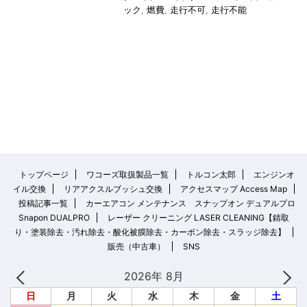
ック
,
燃費
,
走行不可
,
走行不能
トップページ
ワコーズ取扱製品一覧
トルコン太郎
エンジンオ
イル交換
リアアクスルブッシュ交換
アクセスマップ Access Map
投稿記事一覧
カーエアコン メンテナンス スナップオン デュアルプロ
Snapon DUALPRO
レーザー クリーニング LASER CLEANING【錆取
り・塗装除去・汚れ除去・酸化被膜除去・カーボン除去・スラッジ除去】
販売（中古車）
SNS
2026年 8月
日
月
火
水
木
金
土