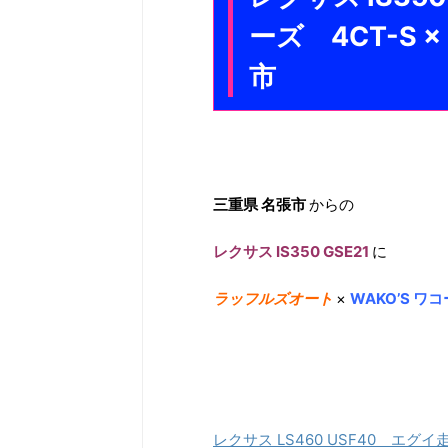
ーズ 4CT-S
市
三重県 名張市
からの
レクサス IS350 GSE21
に
ラッフルズオート
×
WAKO’S 
レクサス LS460 USF40 エ