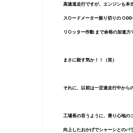
高速道走行ですが、エンジンも本
ス○ードメーター振り切りの ○00
リ○ッター作動 まで余裕の加速力
まさに殺す気か！！（笑）
それに、以前は一定速走行中から
工場長の言うように、乗り心地の
向上したおかげでシャーシとのバ