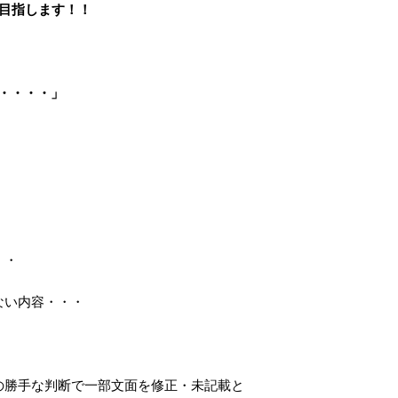
 目指します！！
・・・・」
・・
ない内容・・・
の勝手な判断で一部文面を修正・未記載と