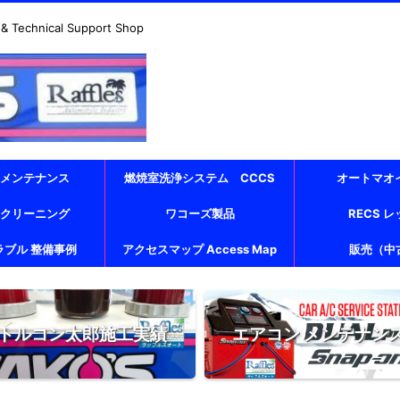
echnical Support Shop
 メンテナンス
燃焼室洗浄システム CCCS
オートマオ
 クリーニング
ワコーズ製品
RECS 
ラブル 整備事例
アクセスマップ Access Map
販売（中
トルコン太郎施工実績
エアコン メンテナン