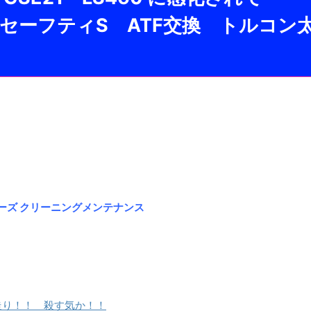
 × セーフティS ATF交換 トルコン
ワコーズ クリーニングメンテナンス
グイ走り！！ 殺す気か！！