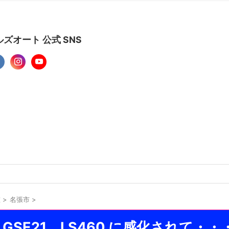
ズオート 公式 SNS
重
>
名張市
>
0 GSE21 LS460 に感化されて・・