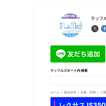
ラッフル
ラッフルズオート内 検索
ホーム
>
都道府県
>
近畿 関西
>
三
レクサス IS35