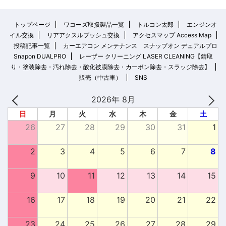
トップページ
ワコーズ取扱製品一覧
トルコン太郎
エンジンオ
イル交換
リアアクスルブッシュ交換
アクセスマップ Access Map
投稿記事一覧
カーエアコン メンテナンス スナップオン デュアルプロ
Snapon DUALPRO
レーザー クリーニング LASER CLEANING【錆取
り・塗装除去・汚れ除去・酸化被膜除去・カーボン除去・スラッジ除去】
販売（中古車）
SNS
2026年 8月
日
月
火
水
木
金
土
26
27
28
29
30
31
1
2
3
4
5
6
7
8
9
10
11
12
13
14
15
16
17
18
19
20
21
22
23
24
25
26
27
28
29