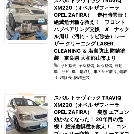
スバル トラヴィック TRAVIQ
XM220（オペル ザフィーラ
OPEL ZAFIRA） 走行時異音！
絶滅危惧種を救え！ フロント
ハブベアリング交換 ✘ ナック
ル周り（汚れ・サビ除去）レー
ザー クリーニング LASER
CLEANING ＆ 塩害防止 防錆塗
装 奈良県 大和郡山市より
サビ除去
,
予防整備
,
延命整備
,
自動
車 サビ
,
車 錆取り
,
車のサビ取り
,
錆取
り
,
錆除去
,
防錆塗装
スバル トラヴィック TRAVIQ
XM220（オペル ザフィーラ
OPEL ZAFIRA） 突然 エアコン
効かなくなった！ 20年目の危
機！ 絶滅危惧種を救え！ コン
プレッサー交換 ✘ カーエアコ