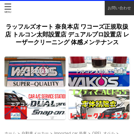
お問い合わせ
ラッフルズオート 奈良本店 ワコーズ正規取扱
店 トルコン太郎設置店 デュアルプロ設置店 レ
ーザークリーニング 体感メンテナンス
ワコーズ取扱製品
トルコン太郎施工実績
エアコン メンテナンス
レーザー クリーニング
ホーム
>
自動車メーカー
>
Imported car 外車
>
OPEL オペル
>